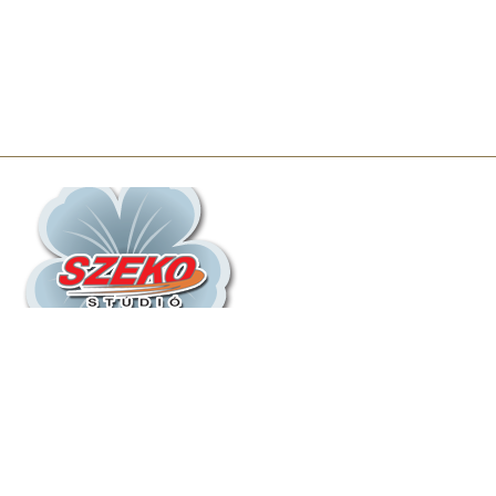
Információ
Rólunk
Elnyert Pályázatok