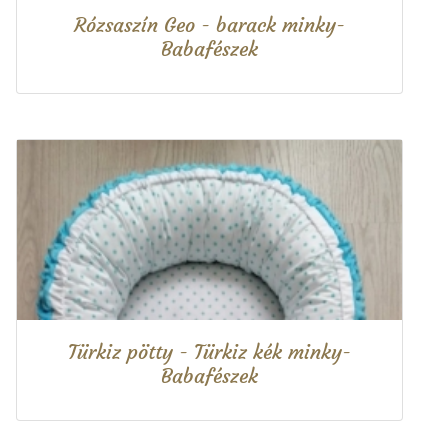
Rózsaszín Geo - barack minky-
Babafészek
Türkiz pötty - Türkiz kék minky-
Babafészek