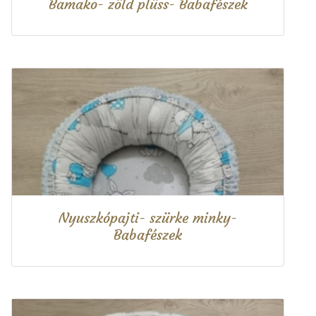
Bamako- zöld plüss- Babafészek
Nyuszkópajti- szürke minky-
Babafészek