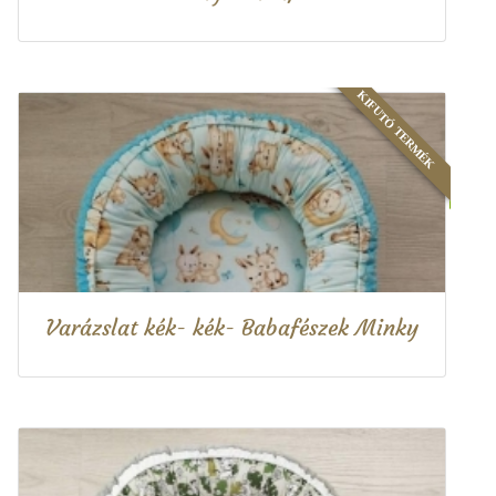
KIFUTÓ TERMÉK
Varázslat kék- kék- Babafészek Minky