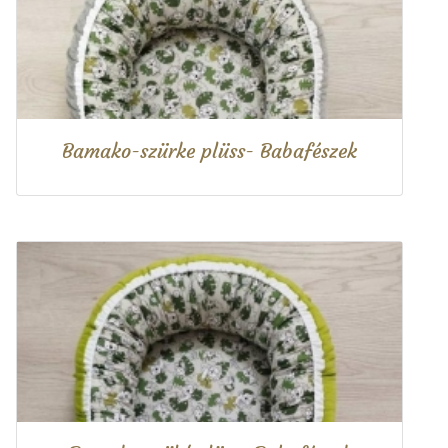
Bamako-szürke plüss- Babafészek