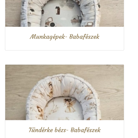
Munkagépek- Babafészek
Tündérke bézs- Babafészek