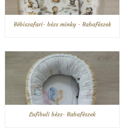
Bébiszafari- bézs minky - Babafészek
Lufibuli bézs- Babafészek