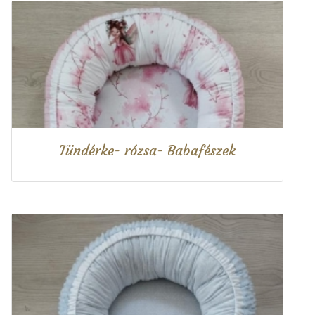
Tündérke- rózsa- Babafészek