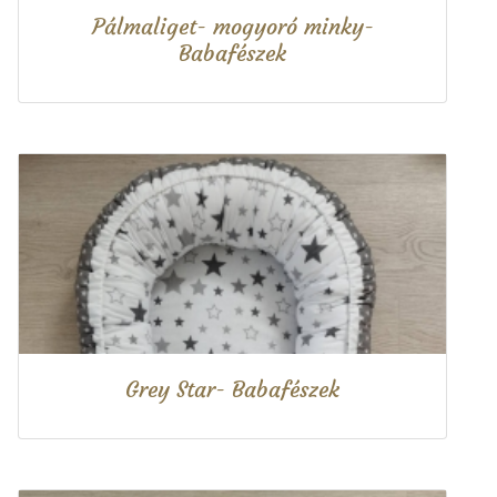
Pálmaliget- mogyoró minky-
Babafészek
Grey Star- Babafészek