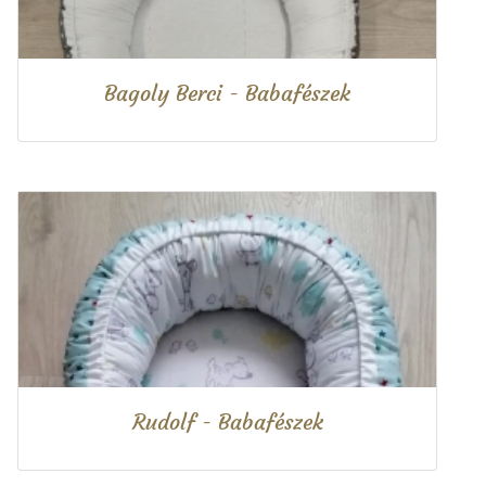
Bagoly Berci - Babafészek
Rudolf - Babafészek