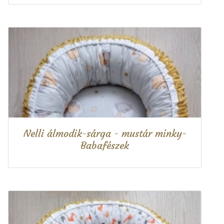
Nelli álmodik-sárga - mustár minky-
Babafészek