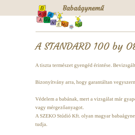
Babaágynemű
A STANDARD 100 by OE
A tiszta természet gyengéd érintése. Bevizsgált,
Bizonyítvány arra, hogy garantáltan vegyszer
Védelem a babának, mert a vizsgálat már gyapo
vagy mérgezőanyagot.
A SZEKO Stúdió Kft. olyan magyar babaágynemű 
tudja.