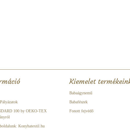
rmáció
Kiemelet termékein
Babaágynemű
 Pályázatok
Babafészek
NDARD 100 by OEKO-TEX
Fonott fejvédő
ányról
boldalunk: Konyhatextil.hu