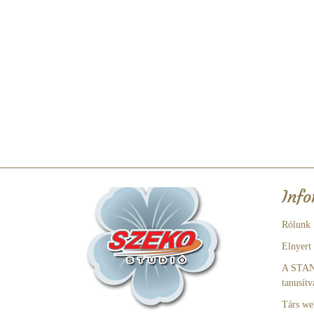
Info
Rólunk
Elnyert
A STA
tanusítv
Társ we