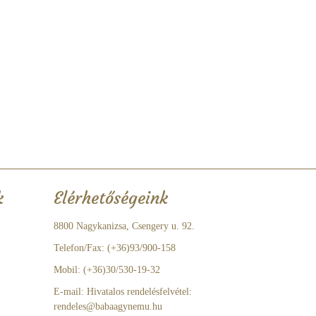
k
Elérhetőségeink
8800 Nagykanizsa, Csengery u. 92.
Telefon/Fax: (+36)93/900-158
Mobil: (+36)30/530-19-32
E-mail: Hivatalos rendelésfelvétel:
rendeles@babaagynemu.hu