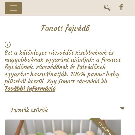
Fonott fejvédő
Ezt a különleges rácsvédőt kisebbeknek és
nagyobbaknak egyaránt ajánljuk: a fonatot
fejvédőnek, rácsvédőnek és falvédőnek
egyaránt használhatják. 100% pamut baby
plüssből készül. Egy fonott rácsvédő kb…
További információ
Termék szűrők
UTOLSÓ DARAB!