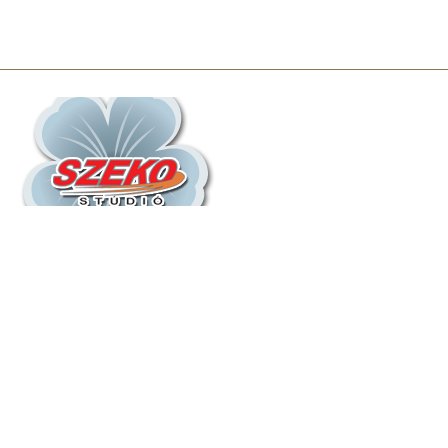
Információ
Rólunk
Elnyert Pályázatok
A STANDARD 100 by OEKO-TEX tanusítványról
Társ weboldalunk: Konyhatextil.hu