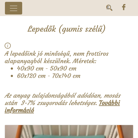
Lepedők (gumis szélű)
A lepedőink jó minőségű, nem frottiros
alapanyagból készülnek. Méretek:
40x90 cm - 50x90 cm
60x120 cm - 70x140 cm
Az anyag tulajdonságából adódóan, mosás
után 3-7% zsugorodás lehetséges.
További
információ