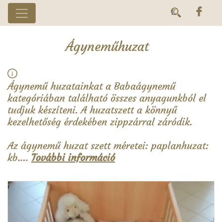
Ágyneműhuzat
Ágynemű huzatainkat a Babaágynemű
kategóriában található összes anyagunkból el
tudjuk készíteni. A huzatszett a könnyű
kezelhetőség érdekében zippzárral záródik.
Az ágynemű huzat szett méretei: paplanhuzat:
kb.…
További információ