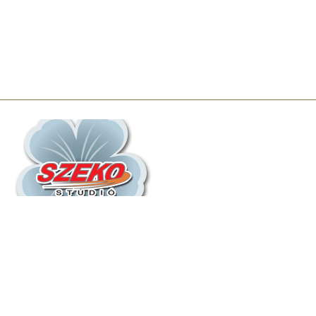
Információ
Rólunk
Elnyert Pályázatok