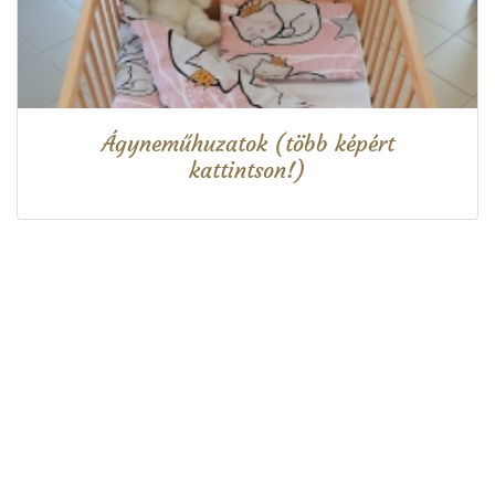
Ágyneműhuzatok (több képért
kattintson!)