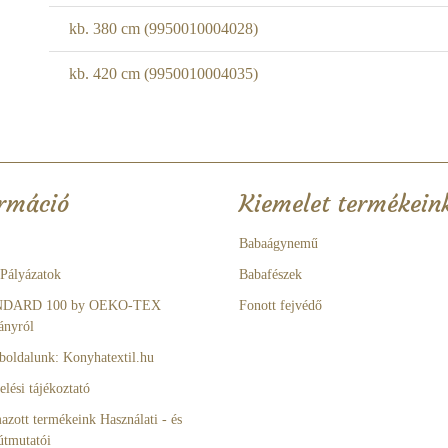
kb. 380 cm (9950010004028)
kb. 420 cm (9950010004035)
rmáció
Kiemelet termékein
Babaágynemű
 Pályázatok
Babafészek
NDARD 100 by OEKO-TEX
Fonott fejvédő
ányról
boldalunk: Konyhatextil.hu
lési tájékoztató
azott termékeink Használati - és
útmutatói