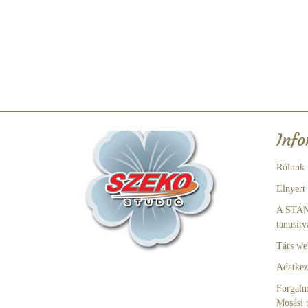
Info
Rólunk
Elnyert
A STA
tanusítv
Társ we
Adatkeze
Forgalm
Mosási 