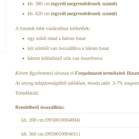
kb. 380 cm
(egyedi megrendelésnek számít)
kb. 420 cm
(egyedi megrendelésnek számít)
A fonatok több variációban kérhetőek:
egy színű mind a három fonat
két színből van összeállítva a három fonat
három különböző szín van összefonva
Kérem figyelemmel olvassa el
Forgalmazott termékeink Haszná
Az anyag tulajdonságából adódóan, mosás után 3-7% zsugorod
Termékkód:
Rendelhető összeállítás:
kb. 200 cm (9950010004004)
kb. 360 cm (9950010004011)