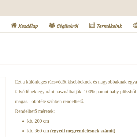
(current)
Kezdőlap
Cégünkről
Termékeink
Ezt a különleges rácsvédőt kisebbeknek és nagyobbaknak egyará
falvédőnek egyaránt használhatják. 100% pamut baby plüssből
magas.Többféle színben rendelhető.
Rendelhető méretek:
kb. 200 cm
kb. 360 cm
(egyedi megrendelésnek számít)