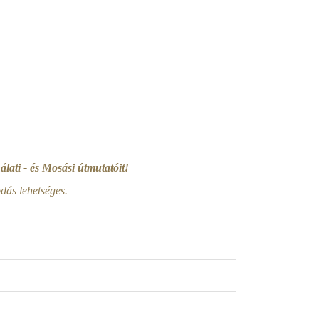
lati - és Mosási útmutatóit!
ás lehetséges.