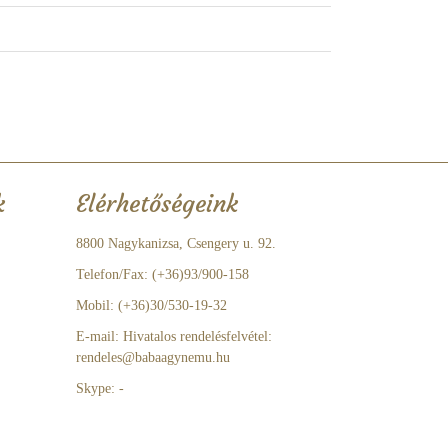
k
Elérhetőségeink
8800 Nagykanizsa, Csengery u. 92.
Telefon/Fax: (+36)93/900-158
Mobil: (+36)30/530-19-32
E-mail: Hivatalos rendelésfelvétel:
rendeles@babaagynemu.hu
Skype: -