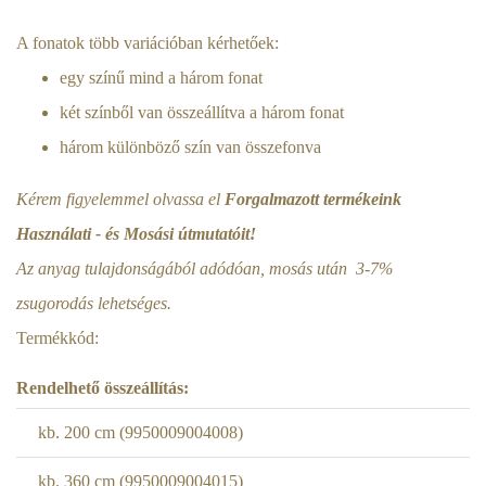
A fonatok több variációban kérhetőek:
egy színű mind a három fonat
két színből van összeállítva a három fonat
három különböző szín van összefonva
Kérem figyelemmel olvassa el
Forgalmazott termékeink
Használati - és Mosási útmutatóit!
Az anyag tulajdonságából adódóan, mosás után 3-7%
zsugorodás lehetséges.
Termékkód:
Rendelhető összeállítás:
kb. 200 cm (9950009004008)
kb. 360 cm (9950009004015)