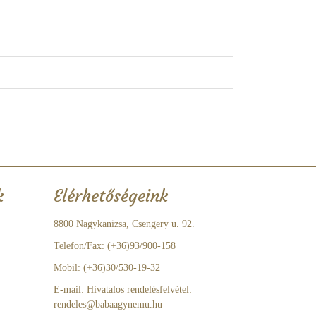
k
Elérhetőségeink
8800 Nagykanizsa, Csengery u. 92.
Telefon/Fax: (+36)93/900-158
Mobil: (+36)30/530-19-32
E-mail: Hivatalos rendelésfelvétel:
rendeles@babaagynemu.hu