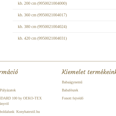
kb. 200 cm (9950021004000)
kb. 360 cm (9950021004017)
kb. 380 cm (9950021004024)
kb. 420 cm (9950021004031)
rmáció
Kiemelet termékein
Babaágynemű
 Pályázatok
Babafészek
NDARD 100 by OEKO-TEX
Fonott fejvédő
ányról
boldalunk: Konyhatextil.hu