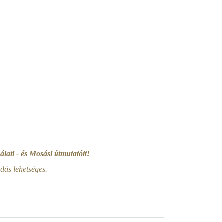
lati - és Mosási útmutatóit!
ás lehetséges.