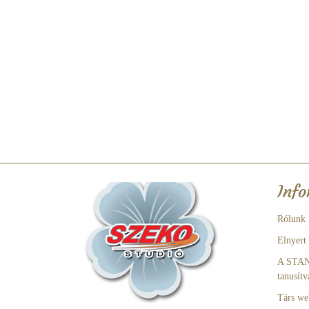
Info
Rólunk
Elnyert
A STA
tanusítv
Társ we