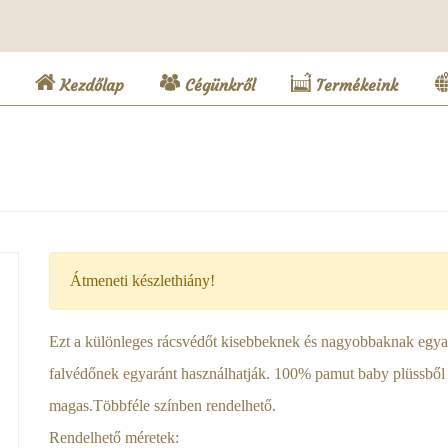
(current)
Kezdőlap
Cégünkről
Termékeink
Átmeneti készlethiány!
Ezt a különleges rácsvédőt kisebbeknek és nagyobbaknak egyará
falvédőnek egyaránt használhatják. 100% pamut baby plüssből
magas.Többféle színben rendelhető.
Rendelhető méretek: