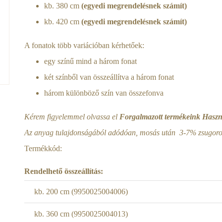
kb. 380 cm
(egyedi megrendelésnek számít)
kb. 420 cm
(egyedi megrendelésnek számít)
A fonatok több variációban kérhetőek:
egy színű mind a három fonat
két színből van összeállítva a három fonat
három különböző szín van összefonva
Kérem figyelemmel olvassa el
Forgalmazott termékeink Haszná
Az anyag tulajdonságából adódóan, mosás után 3-7% zsugorod
Termékkód:
Rendelhető összeállítás:
kb. 200 cm (9950025004006)
kb. 360 cm (9950025004013)