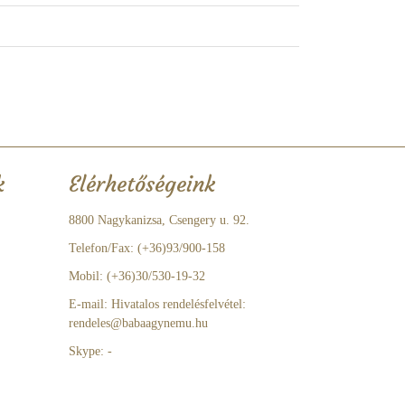
k
Elérhetőségeink
8800 Nagykanizsa, Csengery u. 92.
Telefon/Fax: (+36)93/900-158
Mobil: (+36)30/530-19-32
E-mail: Hivatalos rendelésfelvétel:
rendeles@babaagynemu.hu
Skype: -