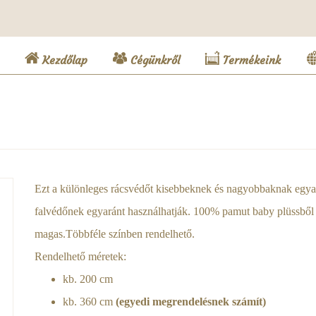
(current)
Kezdőlap
Cégünkről
Termékeink
Ezt a különleges rácsvédőt kisebbeknek és nagyobbaknak egyará
falvédőnek egyaránt használhatják. 100% pamut baby plüssből
magas.Többféle színben rendelhető.
Rendelhető méretek:
kb. 200 cm
kb. 360 cm
(egyedi megrendelésnek számít)