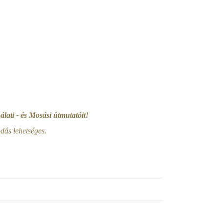
lati - és Mosási útmutatóit!
ás lehetséges.