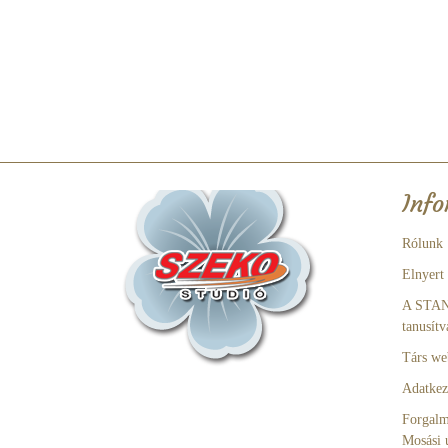
Info
Rólunk
Elnyert
A STA
tanusítv
Társ we
Adatkeze
Forgalm
Mosási 