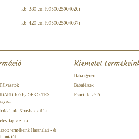
kb. 380 cm (9950025004020)
kb. 420 cm (9950025004037)
rmáció
Kiemelet termékein
Babaágynemű
 Pályázatok
Babafészek
NDARD 100 by OEKO-TEX
Fonott fejvédő
ányról
boldalunk: Konyhatextil.hu
lési tájékoztató
azott termékeink Használati - és
útmutatói